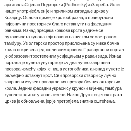
архитектаСтјепан Подхорски (Podhorsky)изЗагреба. Исти
нацрт употријебљен је и приликом изградње цркве у
Козарцу. Основа цркве је крстообразна, а правоугаони
пијевнични простори су благо истакнути на фасадним
равнима. Изнад пресјека кракова крста уздиже се
луковичаста купола која почива на ниском осмостраном
тамбуру. Уз олтарски простор прислоњена су нижа бочна
крила покривена једносливним кровом. Правоугаони портал
је образован тростепеним усијецањем у раван зида. Изнад
портала је лунета унутар које сy два лучно завршена
прозора између којих је ниша истог облика, а изнад лунете је
рељефно истакнут крст. Сви прозорски отвори су лучно
завршени изузев правоугаоних прозора бочних олтарских
крила. Једини фасадни украси су крунски вијенац тамбура
куполе и плитке угаоне лезене. Након Другог свјетског рата
црква је обновљена, јер је претрпjeла знатна оштећења.