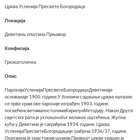
Црква Успенија Пресвете Богородице
Локација
Деветина, општина Прњавор
Kонфесија
Гркокатоличка
Опис
ПарохијаУспенијаПресветеБогородицеДеветинаје
основанаје 1900. године.У близини садашње црква налазио
се први храм ове парохије изграђен 1903. године,
посвећенсветимапостолимаКирилуиМетодију. Након Другог
свјетског рата је уклоњензбог великих оштећења. Жупна
кућа у Деветини је саграђена 1924. године. Црква
УспенијаПресветеБогородицеје грађена 1936/37. годинe.
Окружена је храстовом шумом.Пројекат цркве урадио је