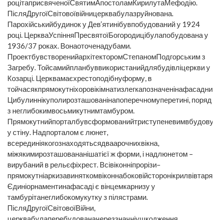
роцітаприсвяченоїСвятимАпостоламКирилутаМефодію.
ПісляДругоїСвітовоївійницерквабулазруйнована.
Парохійськийбудинок у Дев’ятинібувпобудований у 1924
році. ЦеркваУспінняПресвятоїБогородицібулапобудована у
1936/37 роках. Вонаоточенадубами.
ПроектбувстворенийархітекторомСтепаномПодгорським з
Загребу. Тойсамийпланбуввикористанийдлябудівліцеркви у
Козарці. Церквамаєхрестоподібнуформу, в
тойчасякпрямокутніхоровікімнатизлегкапозначенінафасадних
Цибулиннікуполирозташованінапоперечномуперетині, поряд
з неглибокимвосьмикутнимтамбуром.
Прямокутнийпорталбувсформованийтриступеневимвбудовув
у стіну. Надпорталом є люнет,
всерединіякогознаходятьсядваарочнихвікна,
міжякимирозташовананішатієї ж форми, і надлюнетом –
вирубаний в рельєфіхрест. Всівіконніпрорізи–
прямокутніаркизавиняткомвіконнабоковійсторонікрилвівтаря.
Єдиніорнаментинафасаді є вінцемкарнизу у
тамбурітанеглибокомукутку з пілястрами.
ПісляДругоїСвітовоїВійни,
церквабулаперебудованачереззначніушкодження.