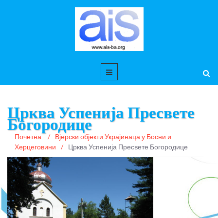
Црква Успенија Пресвете
Богородице
Почетна
/
Вјерски објекти Украјинаца у Босни и
Херцеговини
/
Црква Успенија Пресвете Богородице