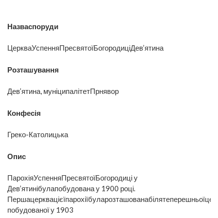
Назваспоруди
ЦеркваУспенняПресвятоїБогородиціДев’ятина
Розташування
Дев’ятина, муніципалітетПрнявор
Конфесія
Греко-Католицька
Опис
ПарохіяУспенняПресвятоїБогородиці у
Дев’ятинібулапобудована у 1900 році.
Першацерквацієїпарохіїбуларозташованабілятеперешньоїцер
побудованої у 1903